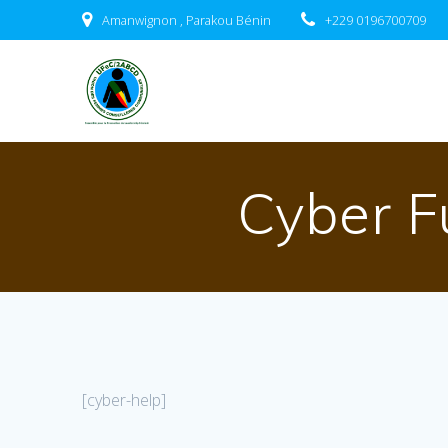
Passer
Amanwignon , Parakou Bénin
+229 0196700709
au
contenu
Cyber F
[cyber-help]