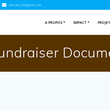
ufecabc23@gmail.com
A PROPOS
IMPACT
PROJE
undraiser Docum