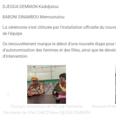
DJEGGA DEMMON Kadidjatou
BABONI SINAMBOU Memounatou
La cérémonie s’est clôturée par l’installation officielle du no
de l’équipe.
Ce renouvellement marque le début d’une nouvelle étape pour 
d’autonomisation des femmes et des filles, ainsi que de dév
d’intervention.
ure de l'AG par l'ancienne
Ancienne Présidente de UFeC/2ABC
C/2ABCD Mme DJEGGA DEMMON
DEMMON Kadidjatou