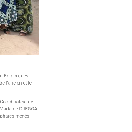
du Borgou, des
e l’ancien et le
e Coordinateur de
te, Madame DJEGGA
s phares menés