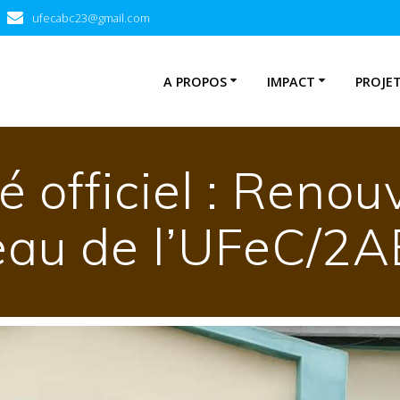
ufecabc23@gmail.com
A PROPOS
IMPACT
PROJE
officiel : Renou
eau de l’UFeC/2