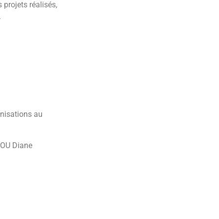
 projets réalisés,
.
anisations au
KOU Diane