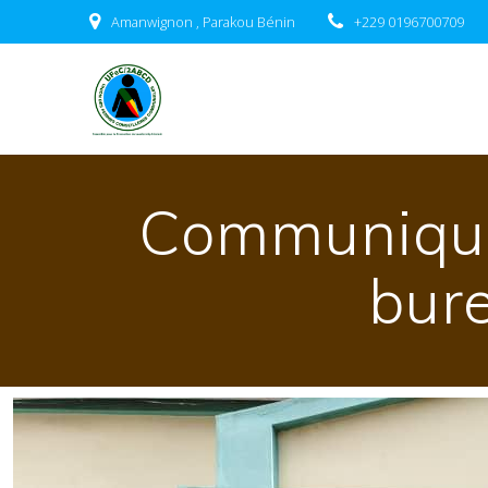
Amanwignon , Parakou Bénin
+229 0196700709
Communiqué 
bur