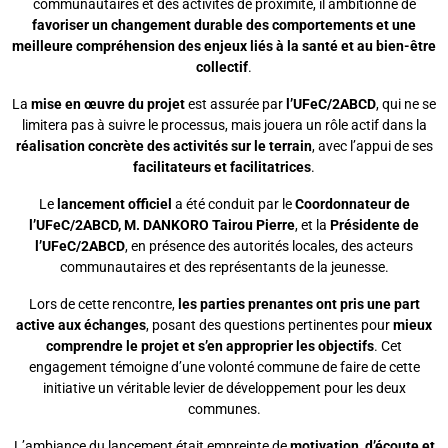
communautaires et des activités de proximité, il ambitionne de
favoriser un changement durable des comportements et une
meilleure compréhension des enjeux liés à la santé et au bien-être
collectif
.
La
mise en œuvre du projet
est assurée par
l’UFeC/2ABCD
, qui ne se
limitera pas à suivre le processus, mais jouera un rôle actif dans la
réalisation concrète des activités sur le terrain
, avec l’appui de ses
facilitateurs et facilitatrices
.
Le
lancement officiel
a été conduit par le
Coordonnateur de
l’UFeC/2ABCD, M. DANKORO Tairou Pierre
, et la
Présidente de
l’UFeC/2ABCD
, en présence des autorités locales, des acteurs
communautaires et des représentants de la jeunesse.
Lors de cette rencontre,
les parties prenantes ont pris une part
active aux échanges
, posant des questions pertinentes pour
mieux
comprendre le projet et s’en approprier les objectifs
. Cet
engagement témoigne d’une volonté commune de faire de cette
initiative un véritable levier de développement pour les deux
communes.
L’ambiance du lancement était empreinte de
motivation, d’écoute et