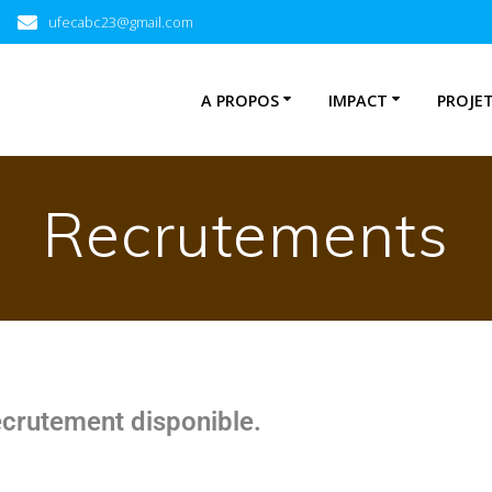
ufecabc23@gmail.com
A PROPOS
IMPACT
PROJE
Recrutements
crutement disponible.