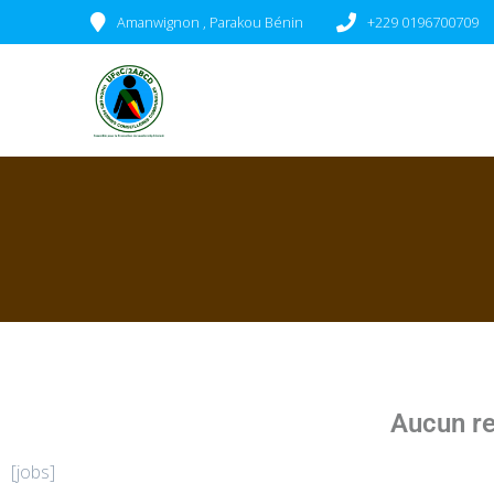
Amanwignon , Parakou Bénin
+229 0196700709
Aucun re
[jobs]