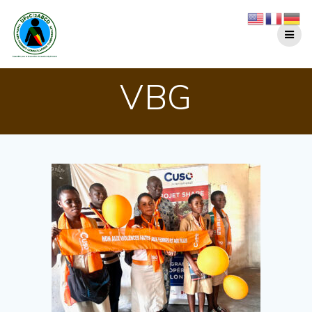
Passer
au
contenu
VBG