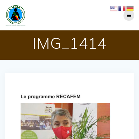
Passer
au
contenu
IMG_1414