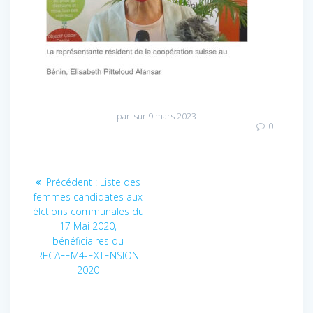
par
sur 9 mars 2023
0
Navigation
Précédent :
Article
Liste des
de
femmes candidates aux
précédent
élctions communales du
:
l’article
17 Mai 2020,
bénéficiaires du
RECAFEM4-EXTENSION
2020