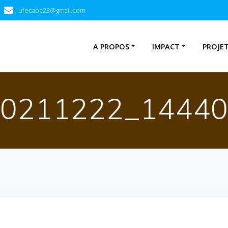
ufecabc23@gmail.com
A PROPOS
IMPACT
PROJE
20211222_14440