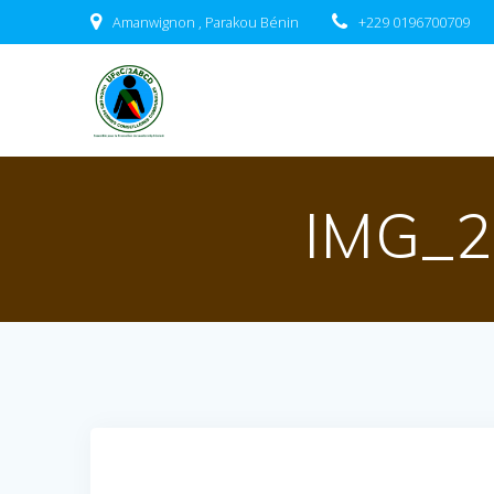
Passer
Amanwignon , Parakou Bénin
+229 0196700709
au
contenu
IMG_