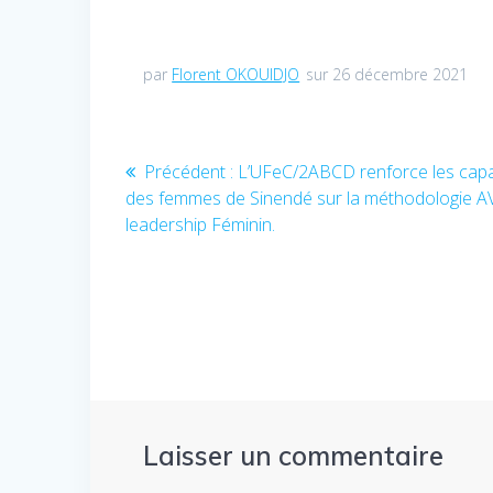
par
Florent OKOUIDJO
sur 26 décembre 2021
Navigation
Précédent :
Article
L’UFeC/2ABCD renforce les capa
des femmes de Sinendé sur la méthodologie AV
précédent
de
leadership Féminin.
:
l’article
Laisser un commentaire