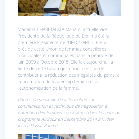
Madame CHABI TALATA Mariam, actuelle Vice-
Présidente de la République du Bénin a été la
première Présidente de l’UFeC/2ABCD. Elle a
présidé cette Union de femmes conseillères
municipales et communales dans la période de
Juin 2009 à Octobre 2015. Elle fait aujourd’hui la
fierté de cette Union qui a pour mission de
contribuer à la réduction des inégalités du genre, à
la promotion du leadership féminin et à
l’autonomisation de la femme.
Photos de souvenir de la formation sur
communication et technique de négociation à
l’intention des femmes conseillères dans le cadre du
programme ASGoL2 en Septembre 2014 à l’Hôtel
Jeco à Dassa-Zoumé.