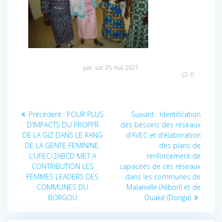
par
sur 25 mai 2021
0
Navigation
Précédent :
Article
POUR PLUS
Suivant :
Article
Identification
de
D’IMPACTS DU PROPFR
précédent
des besoins des réseaux
suivant
DE LA GIZ DANS LE RANG
:
d’AVEC et d’élaboration
:
l’article
DE LA GENTE FEMININE,
des plans de
L’UFEC/2ABCD MET A
renforcement de
CONTRIBUTION LES
capacités de ces réseaux
FEMMES LEADERS DES
dans les communes de
COMMUNES DU
Malanville (Alibori) et de
BORGOU
Ouaké (Donga)