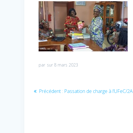
par
sur 8 mars 2023
Navigation
Précédent :
Article
Passation de charge à l’UFeC/
précédent
de
:
l’article