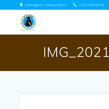
Passer
Amanwignon , Parakou Bénin
+229 0196700709
au
contenu
IMG_202