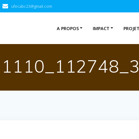
ufecabc23@gmail.com
A PROPOS
IMPACT
PROJE
11110_112748_3